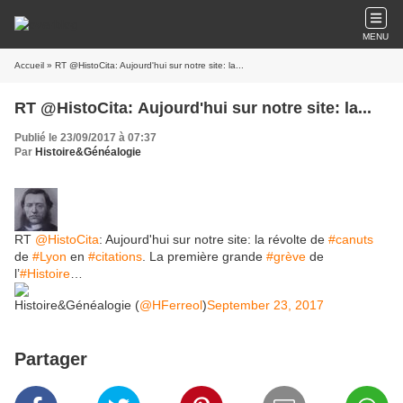
MENU
Accueil
» RT @HistoCita: Aujourd'hui sur notre site: la...
RT @HistoCita: Aujourd'hui sur notre site: la...
Publié le 23/09/2017 à 07:37
Par
Histoire&Généalogie
RT
@HistoCita
: Aujourd'hui sur notre site: la révolte de
#canuts
de
#Lyon
en
#citations
. La première grande
#grève
de
l’
#Histoire
…
Histoire&Généalogie (
@HFerreol
)
September 23, 2017
Partager