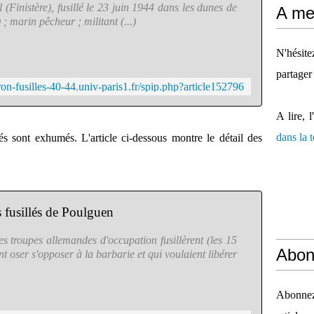
(Finistère), fusillé le 23 juin 1944 dans les dunes de
A mes
; marin pêcheur ; militant (...)
N'hésit
partager
tron-fusilles-40-44.univ-paris1.fr/spip.php?article152796
A lire, l
dans la
és sont exhumés. L'article ci-dessous montre le détail des
 fusillés de Poulguen
es troupes allemandes d'occupation fusillèrent (les 15
Abon
t oser s'opposer à la barbarie et qui voulaient libérer
Abonnez-