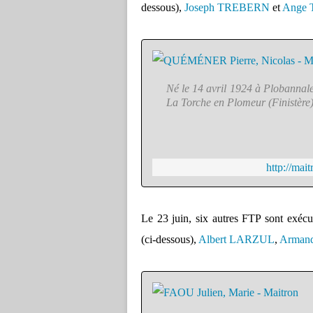
dessous),
Joseph TREBERN
et
Ange
Né le 14 avril 1924 à Plobannalec
La Torche en Plomeur (Finistère)
http://mai
Le 23 juin, six autres FTP sont exécu
(ci-dessous),
Albert LARZUL
,
Arman