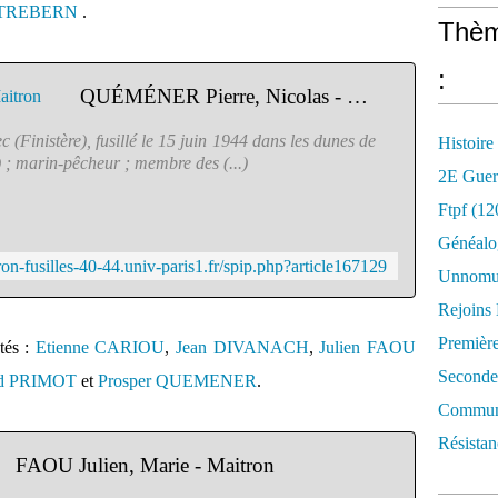
 TREBERN
.
Thèm
:
QUÉMÉNER Pierre, Nicolas - Maitron
 (Finistère), fusillé le 15 juin 1944 dans les dunes de
Histoire
 ; marin-pêcheur ; membre des (...)
2E Guer
Ftpf (12
Généalo
tron-fusilles-40-44.univ-paris1.fr/spip.php?article167129
Unnomun
Rejoins
Premièr
tés :
Etienne CARIOU
,
Jean DIVANACH
,
Julien FAOU
Seconde
d PRIMOT
et
Prosper QUEMENER
.
Commune
Résistan
FAOU Julien, Marie - Maitron