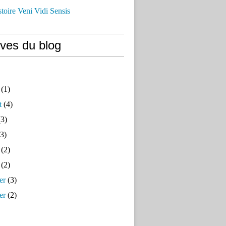
istoire Veni Vidi Sensis
ives du blog
(1)
t
(4)
3)
3)
(2)
(2)
er
(3)
er
(2)