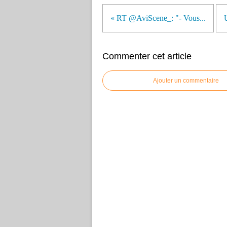
« RT @AviScene_: "- Vous...
Commenter cet article
Ajouter un commentaire