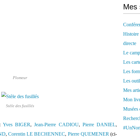
Mes 
Confére
Histoire
directe
Le camp
Les cart
Les form
Plomeur
Les outi
Mes arti
Mon livr
Stèle des fusillés
Musées d
Recherch
 :
Yves BIGER
,
Jean-Pierre CADIOU
,
Pierre DANIEL
,
#UnNom
ND
,
Corentin LE BECHENNEC
,
Pierre QUEMENER
(ci-