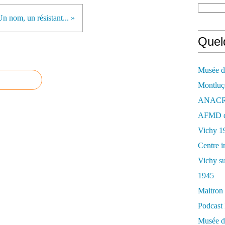
Un nom, un résistant... »
Quelq
Musée de
Montluç
ANACR d
AFMD de
Vichy 1
Centre i
Vichy su
1945
Maitron 
Podcast 
Musée de