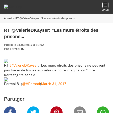
MENU
Accueil
» RT @ValerieDKayser: "Les murs étroits des prisons...
RT @ValerieDKayser: "Les murs étroits des
prisons...
Publié le 31/03/2017 à 10:02
Par
Ferréol B.
RT
@ValerieDKayser
: "Les murs étroits des prisons ne peuvent
pas tracer de limites aux ailes de notre imagination."Imre
Kertesz,Être sans d…
Ferréol B. (
@HFerreol
)
March 31, 2017
Partager