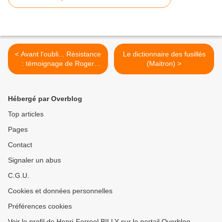
< Avant l'oubli... Résistance
Le dictionnaire des fusillés
: témoignage de Roger
(Maitron) >
SANDRIER
Hébergé par Overblog
Top articles
Pages
Contact
Signaler un abus
C.G.U.
Cookies et données personnelles
Préférences cookies
Voir le profil de Henri-Ferreol BILLY sur le portail Overblog