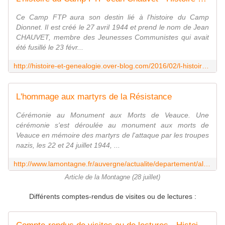
Ce Camp FTP aura son destin lié à l'histoire du Camp
Dionnet. Il est créé le 27 avril 1944 et prend le nom de Jean
CHAUVET, membre des Jeunesses Communistes qui avait
été fusillé le 23 févr...
http://histoire-et-genealogie.over-blog.com/2016/02/l-histoire-du-camp-ftp-jean-chauvet.html
L'hommage aux martyrs de la Résistance
Cérémonie au Monument aux Morts de Veauce. Une
cérémonie s'est déroulée au monument aux morts de
Veauce en mémoire des martyrs de l'attaque par les troupes
nazis, les 22 et 24 juillet 1944, ...
http://www.lamontagne.fr/auvergne/actualite/departement/allier/allier-local/2016/07/28/lhommage-aux-martyrs-de-la-resistance_12017139.html
Article de la Montagne (28 juillet)
Différents comptes-rendus de visites ou de lectures :