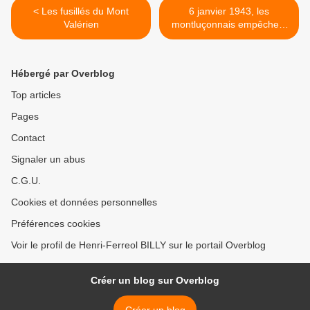
< Les fusillés du Mont
6 janvier 1943, les
Valérien
montluçonnais empêchent
le départ d'un train du STO
>
Hébergé par Overblog
Top articles
Pages
Contact
Signaler un abus
C.G.U.
Cookies et données personnelles
Préférences cookies
Voir le profil de Henri-Ferreol BILLY sur le portail Overblog
Créer un blog sur Overblog