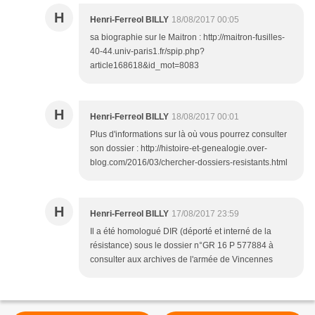
H
Henri-Ferreol BILLY
18/08/2017 00:05
sa biographie sur le Maitron : http://maitron-fusilles-
40-44.univ-paris1.fr/spip.php?
article168618&id_mot=8083
H
Henri-Ferreol BILLY
18/08/2017 00:01
Plus d'informations sur là où vous pourrez consulter
son dossier : http://histoire-et-genealogie.over-
blog.com/2016/03/chercher-dossiers-resistants.html
H
Henri-Ferreol BILLY
17/08/2017 23:59
Il a été homologué DIR (déporté et interné de la
résistance) sous le dossier n°GR 16 P 577884 à
consulter aux archives de l'armée de Vincennes