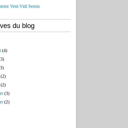
istoire Veni Vidi Sensis
ives du blog
t
(4)
3)
3)
(2)
(2)
er
(3)
er
(2)