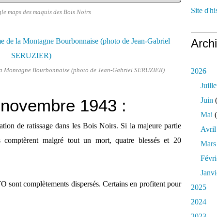
Site d'h
le maps des maquis des Bois Noirs
Arch
 la Montagne Bourbonnaise (photo de Jean-Gabriel SERUZIER)
2026
Juille
 novembre 1943 :
Juin
(
Mai
(
ion de ratissage dans les Bois Noirs. Si la majeure partie
Avril
 ils comptèrent malgré tout un mort, quatre blessés et 20
Mars
Févri
Janvi
 STO sont complètements dispersés. Certains en profitent pour
2025
2024
2023