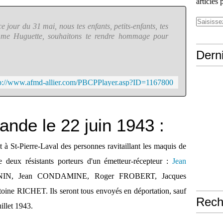
articles 
jour du 31 mai, nous tes enfants, petits-enfants, tes
emme Huguette, souhaitons te rendre hommage pour
Derni
tp://www.afmd-allier.com/PBCPPlayer.asp?ID=1167800
ande le 22 juin 1943 :
t à St-Pierre-Laval des personnes ravitaillant les maquis de
 deux résistants porteurs d'un émetteur-récepteur :
Jean
NIN, Jean CONDAMINE, Roger FROBERT, Jacques
RICHET. Ils seront tous envoyés en déportation, sauf
Rech
illet 1943.