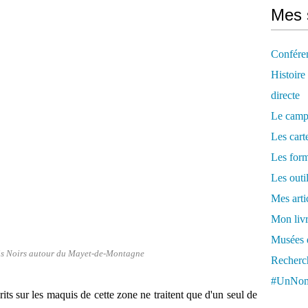
Mes 
Confére
Histoire
directe
Le camp
Les cart
Les form
Les outi
Mes arti
Mon livr
Musées d
is Noirs autour du Mayet-de-Montagne
Recherch
#UnNom
its sur les maquis de cette zone ne traitent que d'un seul de