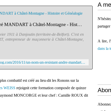
A mes
N'hésit
Un nom, un résistant : André MANDART à Châtel-Montagne - Histoire et Généalogie
partager
r 1911 à Danjoutin (territoire-de-Belfort). C'est en
, entrepreneur de maçonnerie à Châtel-Montagne,
A lire, l
dans la
http://histoire-et-genealogie.over-blog.com/2016/11/un-nom-un-resistant-andre-mandart-a-chatel-montagne.html
lus combattif est créé au lieu-dit les Ronons sur la
es WEISS
rejoignit cette formation composée de quinze
Abon
ie Raymond MONCORGE et leur chef : Camille ROUX dit
Abonnez-