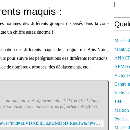
érents maquis :
Quelq
 des hommes des différents groupes dispersés dans la zone
itue un chiffre assez énorme !
Musée de
Montluç
situation des différents maquis de la région des Bois Noirs,
ANACR d
urs pour suivre les pérégrinations des différents formations,
AFMD de
 avec de nombreux groupes, des déplacements, etc...
Vichy 1
Centre i
Vichy su
rents maquis qui ont séjourné entre 1943 et 1944 dans
1945
urbonnaise, aux limites de trois départements (Allier,
Maitron 
Podcast 
https://www.google.com/maps/d/viewer?mid=zByTsXt5IEJg.kwMDbD-RueBw&hl=en_US
Musée de