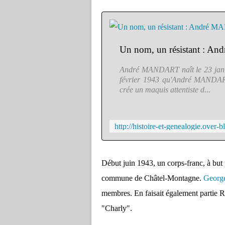
André MANDART naît le 23 janvie
février 1943 qu'André MANDART
crée un maquis attentiste d...
Début juin 1943, un corps-franc, à but p
commune de Châtel-Montagne.
Georg
membres. En faisait également part
"Charly".