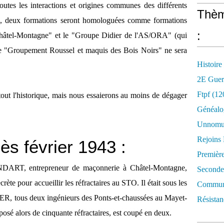
outes les interactions et origines communes des différents
Thèm
on, deux formations seront homologuées comme formations
:
Châtel-Montagne" et le "Groupe Didier de l'AS/ORA" (qui
e "Groupement Roussel et maquis des Bois Noirs" ne sera
Histoire
2E Guer
Ftpf (12
 tout l'historique, mais nous essaierons au moins de dégager
Généalo
Unnomun
Rejoins
ès février 1943 :
Premièr
NDART, entrepreneur de maçonnerie à Châtel-Montagne,
Seconde
rète pour accueillir les réfractaires au STO. Il était sous les
Commune
, tous deux ingénieurs des Ponts-et-chaussées au Mayet-
Résistan
osé alors de cinquante réfractaires, est coupé en deux.