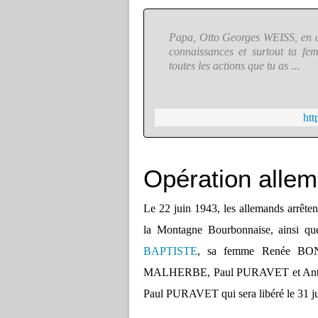
Papa, Otto Georges WEISS, en ce 
connaissances et surtout ta f
toutes les actions que tu as ...
ht
Opération allem
Le 22 juin 1943, les allemands arrêten
la Montagne Bourbonnaise, ainsi que
BAPTISTE
, sa femme Renée BO
MALHERBE, Paul PURAVET et Antoine 
Paul PURAVET qui sera libéré le 31 ju