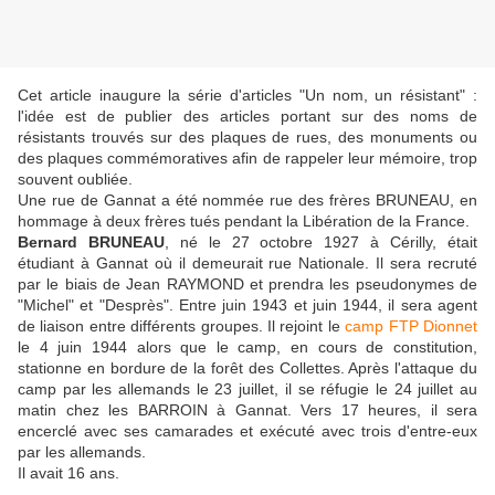
Cet article inaugure la série d'articles "Un nom, un résistant" :
l'idée est de publier des articles portant sur des noms de
résistants trouvés sur des plaques de rues, des monuments ou
des plaques commémoratives afin de rappeler leur mémoire, trop
souvent oubliée.
Une rue de Gannat a été nommée rue des frères BRUNEAU, en
hommage à deux frères tués pendant la Libération de la France.
Bernard BRUNEAU
, né le 27 octobre 1927 à Cérilly, était
étudiant à Gannat où il demeurait rue Nationale. Il sera recruté
par le biais de Jean RAYMOND et prendra les pseudonymes de
"Michel" et "Desprès". Entre juin 1943 et juin 1944, il sera agent
de liaison entre différents groupes. Il rejoint le
camp FTP Dionnet
le 4 juin 1944 alors que le camp, en cours de constitution,
stationne en bordure de la forêt des Collettes. Après l'attaque du
camp par les allemands le 23 juillet, il se réfugie le 24 juillet au
matin chez les BARROIN à Gannat. Vers 17 heures, il sera
encerclé avec ses camarades et exécuté avec trois d'entre-eux
par les allemands.
Il avait 16 ans.