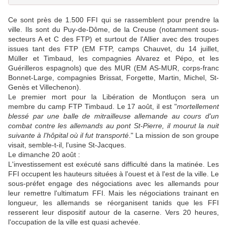
Ce sont près de 1.500 FFI qui se rassemblent pour prendre la
ville. Ils sont du Puy-de-Dôme, de la Creuse (notamment sous-
secteurs A et C des FTP) et surtout de l'Allier avec des troupes
issues tant des FTP (EM FTP, camps Chauvet, du 14 juillet,
Müller et Timbaud, les compagnies Alvarez et Pépo, et les
Guérilleros espagnols) que des MUR (EM AS-MUR, corps-franc
Bonnet-Large, compagnies Brissat, Forgette, Martin, Michel, St-
Genès et Villechenon).
Le premier mort pour la Libération de Montluçon sera un
membre du camp FTP Timbaud. Le 17 août, il est "
mortellement
blessé par une balle de mitrailleuse allemande au cours d'un
combat contre les allemands au pont St-Pierre, il mourut la nuit
suivante à l'hôpital où il fut transporté
." La mission de son groupe
visait, semble-t-il, l'usine St-Jacques.
Le dimanche 20 août :
L'investissement est exécuté sans difficulté dans la matinée. Les
FFI occupent les hauteurs situées à l'ouest et à l'est de la ville. Le
sous-préfet engage des négociations avec les allemands pour
leur remettre l'ultimatum FFI. Mais les négociations trainant en
longueur, les allemands se réorganisent tanids que les FFI
resserent leur dispositif autour de la caserne. Vers 20 heures,
l'occupation de la ville est quasi achevée.