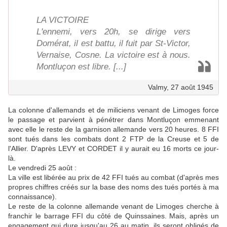
LA VICTOIRE
L'ennemi, vers 20h, se dirige vers
Domérat, il est battu, il fuit par St-Victor,
Vernaise, Cosne. La victoire est à nous.
Montluçon est libre. [...]
Valmy, 27 août 1945
La colonne d'allemands et de miliciens venant de Limoges force
le passage et parvient à pénétrer dans Montluçon emmenant
avec elle le reste de la garnison allemande vers 20 heures. 8 FFI
sont tués dans les combats dont 2 FTP de la Creuse et 5 de
l'Allier. D'après LEVY et CORDET il y aurait eu 16 morts ce jour-
là.
Le vendredi 25 août :
La ville est libérée au prix de 42 FFI tués au combat (d'après mes
propres chiffres créés sur la base des noms des tués portés à ma
connaissance).
Le reste de la colonne allemande venant de Limoges cherche à
franchir le barrage FFI du côté de Quinssaines. Mais, après un
engagement qui dure jusqu'au 26 au matin, ils seront obligés de