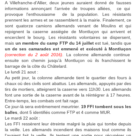
A Villefranche-d'Allier, deux jeunes auraient donné de fausses
informations annonçant l'arrivée de troupes alliées, ce qui
provoque l'enthousiasme de la population. Les résistants
prennent les armes et se rassemblent à la mairie. Finalement, ce
sont quatorze camions allemands venant de Moulins et qui
rejoignent la caserne assiégée de Montluçon qui arrivent et
encerclent le bourg. Les résistants volontaires se dispersent,
mais
un membre du camp FTP du 14 juillet
est tué, tandis que
un de ses camarades est emmené et exécuté à Montluçon
(correction du 2 août 2016)
. La colonne allemande continue
ensuite son chemin jusqu'à Montluçon où ils franchissent
le
barrage de la côte du Châtelard.
Le lundi 21 aout :
Au petit jour, la colonne allemande tient le quartier des fours à
chaux où des civils sont abattus. Les allemands, appuyés par des
tirs de mortiers, atteignent la caserne vers 11h30. Les allemands
font une sortie de la caserne avant de la réintégrer à 17 heures.
Entre-temps, les combats ont fait rage.
Ce jour-là sera extrêmement meurtrier.
19 FFI tombent sous les
balles
, dont 5 identifiés comme FTP et 4 comme MUR.
Le mardi 22 août :
Les FFI ressèrent leur étreinte malgré la pluie qui tombe depuis
la veille. Les allemands incendient des maisons tout comme ils
l'avaient fait la veille. Ils tentent une sortie pour récupérer un