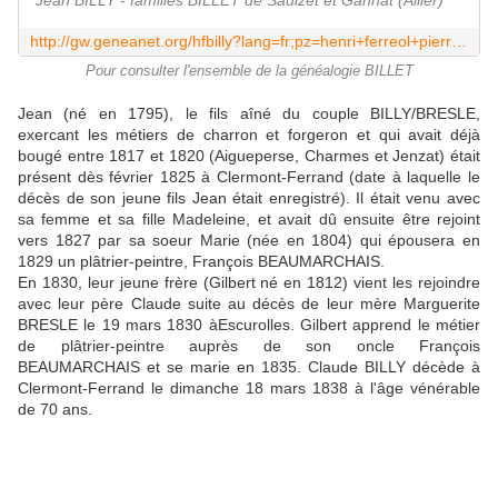
Jean BILLY - familles BILLET de Saulzet et Gannat (Allier)
http://gw.geneanet.org/hfbilly?lang=fr;pz=henri+ferreol+pierre+marie+gabriel;nz=billy;ocz=0;p=jean;n=billy;oc=3
Pour consulter l'ensemble de la généalogie BILLET
Jean (né en 1795), le fils aîné du couple BILLY/BRESLE,
exercant les métiers de charron et forgeron et qui avait déjà
bougé entre 1817 et 1820 (Aigueperse, Charmes et Jenzat) était
présent dès février 1825 à Clermont-Ferrand (date à laquelle le
décès de son jeune fils Jean était enregistré). Il était venu avec
sa femme et sa fille Madeleine, et avait dû ensuite être rejoint
vers 1827 par sa soeur Marie (née en 1804) qui épousera en
1829 un plâtrier-peintre, François BEAUMARCHAIS.
En 1830, leur jeune frère (Gilbert né en 1812) vient les rejoindre
avec leur père Claude suite au décès de leur mère Marguerite
BRESLE le 19 mars 1830 àEscurolles. Gilbert apprend le métier
de plâtrier-peintre auprès de son oncle François
BEAUMARCHAIS et se marie en 1835. Claude BILLY décède à
Clermont-Ferrand le dimanche 18 mars 1838 à l'âge vénérable
de 70 ans.