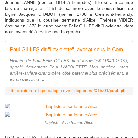
Jeanne LANNE (née en 1814 à Lempdes). Elle sera reconnue
lors du mariage en 1851 de sa mère avec le sous-officier de
Ligne Jacques CHABOT (né en 1798 à Clermont-Ferrand).
Indiquons que la cousine germaine d'Alice, Thérèse VIDIER
épousa en 1872 le jeune avocat Félix GILLES dit "Laviolette" dont
nous avons déjà réalisé une biographie.
Paul GILLES dit "Laviolette", avocat sous la Commune - Histoire et Généalogie
Histoire de Paul Félix GILLES dit &Laviolette& (1840-1919),
appelé également Paul LAVIOLETTE Mon ancêtre, mon
arrière-arrière-grand-père côté paternel plus précisément, a
eu un parcours ...
http://histoire-et-genealogie.over-blog.com/2015/01/paul-gilles-dit-laviolette-avocat-sous-la-commune.html
Baptiste et sa femme Alice
Le 8 mars 1862, Baptiste signe une convention sous seing privé